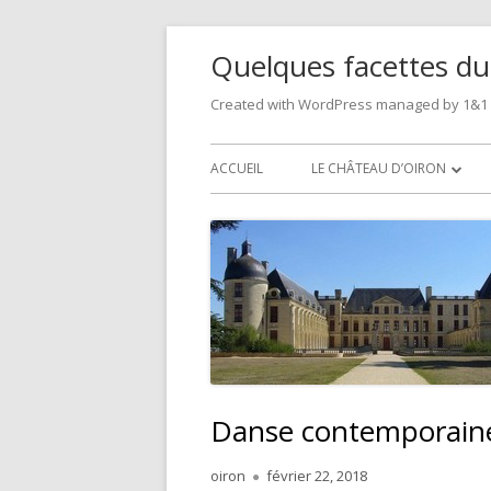
Skip
Quelques facettes du
to
content
Created with WordPress managed by 1&1
Primary
ACCUEIL
LE CHÂTEAU D’OIRON
Menu
PRÉSENTATION DU CHÂTEAU
2026
2025
2024
2023
Danse contemporain
2022
Author
Published
oiron
février 22, 2018
2021