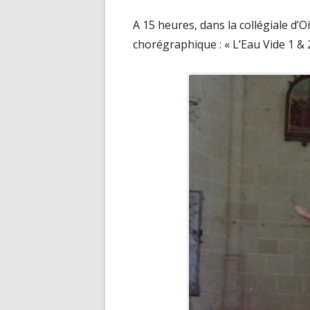
on
A 15 heures, dans la collégiale d’O
2020
chorégraphique : « L’Eau Vide 1 & 2
2019
2018
2017