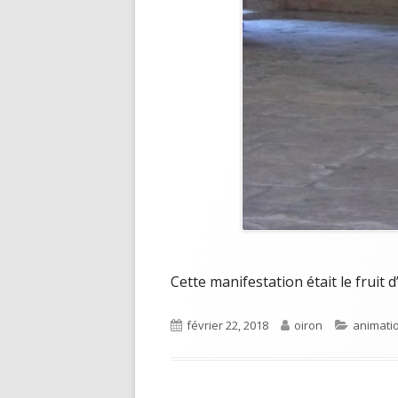
Cette manifestation était le fruit
Published
Author
Categor
février 22, 2018
oiron
animati
on