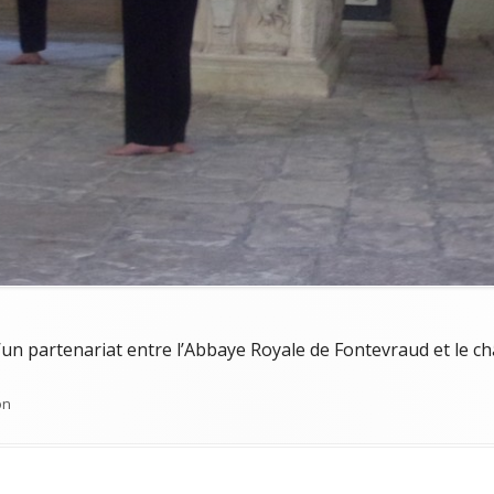
 d’un partenariat entre l’Abbaye Royale de Fontevraud et le c
ies
on