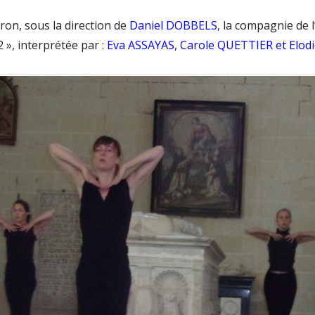
iron, sous la direction de
Daniel DOBBELS
, la compagnie de 
QCM – EXPOSITION DÉCALAGES
 », interprétée par :
Eva ASSAYAS, Carole QUETTIER et Elod
QCM – EXPOSITION GRAND BAZAR