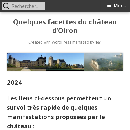
Rechercher :
Primary
Menu
Menu
Skip
Quelques facettes du château
to
d’Oiron
content
Created with WordPress managed by 1&1
2024
Les liens ci-dessous permettent un
survol très rapide de quelques
manifestations proposées par le
château :