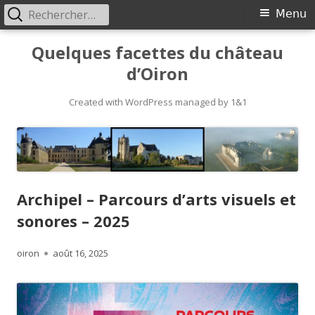
Rechercher :
Primary
Menu
Menu
Skip
Quelques facettes du château
to
d’Oiron
content
Created with WordPress managed by 1&1
Archipel – Parcours d’arts visuels et
sonores – 2025
Author
Published
oiron
août 16, 2025
on