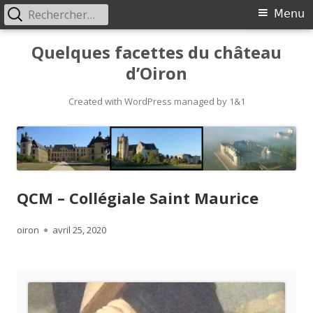
Rechercher :
Primary
Menu
Menu
Skip
Quelques facettes du château
to
d’Oiron
content
Created with WordPress managed by 1&1
QCM – Collégiale Saint Maurice
Author
Published
oiron
avril 25, 2020
on