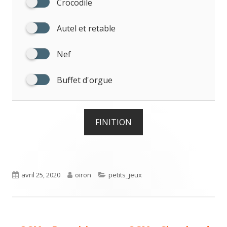
Crocodile
Autel et retable
Nef
Buffet d'orgue
FINITION
Published
Author
Categories
avril 25, 2020
oiron
petits_jeux
on